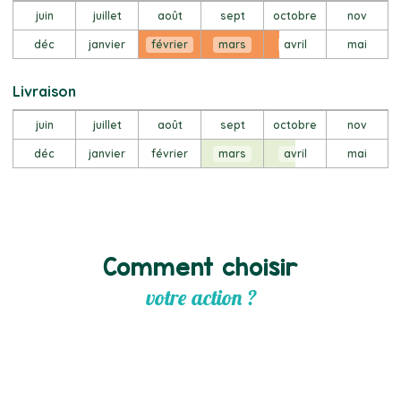
juin
juillet
août
sept
octobre
nov
déc
janvier
février
mars
avril
mai
Livraison
juin
juillet
août
sept
octobre
nov
déc
janvier
février
mars
avril
mai
Comment choisir
votre action ?