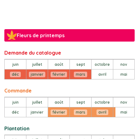
Fleurs de printemps
Demande du catalogue
juin
juillet
août
sept
octobre
nov
déc
janvier
février
mars
avril
mai
Commande
juin
juillet
août
sept
octobre
nov
déc
janvier
février
mars
avril
mai
Plantation