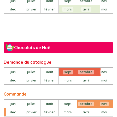
juin
juillet
août
sept
octobre
nov
déc
janvier
février
mars
avril
mai
Chocolats de Noël
Demande du catalogue
juin
juillet
août
sept
octobre
nov
déc
janvier
février
mars
avril
mai
Commande
juin
juillet
août
sept
octobre
nov
déc
janvier
février
mars
avril
mai