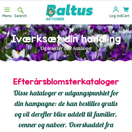
Skip to Content
Menu
Search
Log ind
Cart
Iværksæt din handling
Og reserver dine kataloger
Efterårsblomsterkataloger
Disse kataloger er udgangspunktet for
din kampagne: de kan bestilles gratis
og vil derefter blive uddelt til familier,
venner og naboer. Overskuddet fra