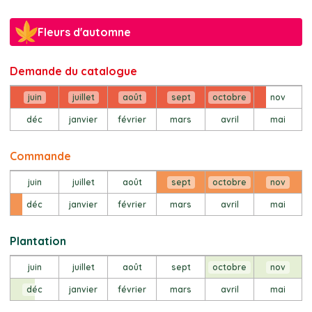
Fleurs d'automne
Demande du catalogue
juin
juillet
août
sept
octobre
nov
déc
janvier
février
mars
avril
mai
Commande
juin
juillet
août
sept
octobre
nov
déc
janvier
février
mars
avril
mai
Plantation
juin
juillet
août
sept
octobre
nov
déc
janvier
février
mars
avril
mai