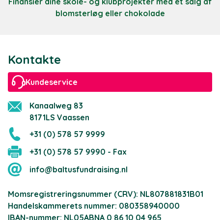
Finansier dine skole- og klubprojekter med et salg af
blomsterløg eller chokolade
Kontakte
Kundeservice
Kanaalweg 83
8171LS Vaassen
+31 (0) 578 57 9999
+31 (0) 578 57 9990 - Fax
info@baltusfundraising.nl
Momsregistreringsnummer (CRV): NL807881831B01
Handelskammerets nummer: 080358940000
IBAN-nummer: NL05ABNA 0 86 10 04 965