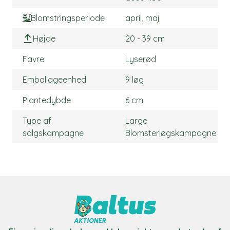
Blomstringsperiode
april, maj
Højde
20 - 39 cm
Favre
Lyserød
Emballageenhed
9 løg
Plantedybde
6 cm
Type af
Large
salgskampagne
Blomsterløgskampagne